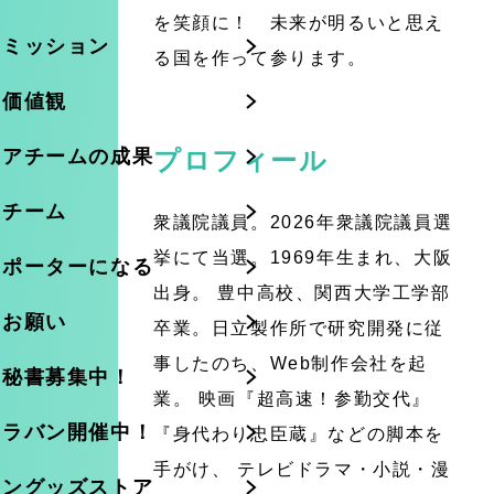
を笑顔に！ 未来が明るいと思え
のミッション
る国を作って参ります。
の価値観
ニアチームの成果
プロフィール
のチーム
衆議院議員。2026年衆議院議員選
挙にて当選。1969年生まれ、大阪
サポーターになる
出身。 豊中高校、関西大学工学部
のお願い
卒業。日立製作所で研究開発に従
事したのち、Web制作会社を起
・秘書募集中！
業。 映画『超高速！参勤交代』
ャラバン開催中！
『身代わり忠臣蔵』などの脚本を
手がけ、 テレビドラマ・小説・漫
イングッズストア