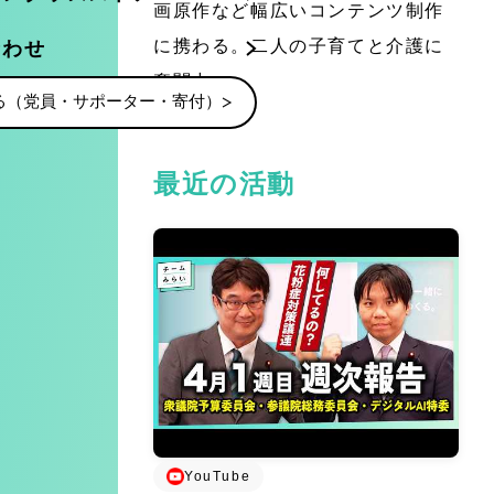
画原作など幅広いコンテンツ制作
に携わる。二人の子育てと介護に
合わせ
奮闘中。
る（党員・サポーター・寄付）
最近の活動
YouTube