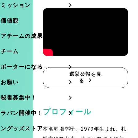
のミッション
の価値観
ニアチームの成果
のチーム
サポーターになる
選挙公報を見
る
のお願い
・秘書募集中！
プロフィール
ャラバン開催中！
イングッズストア
本名堀場幸子。1979年生まれ、札