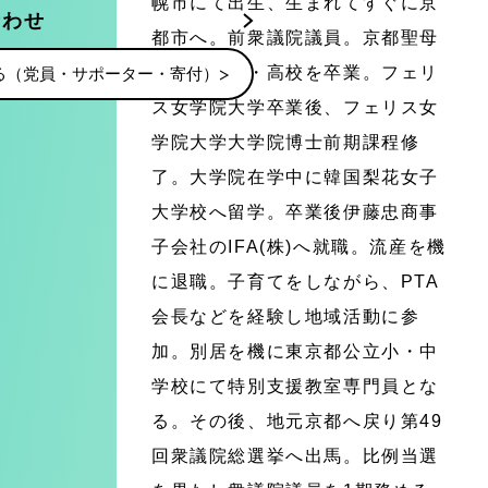
幌市にて出生、生まれてすぐに京
合わせ
都市へ。前衆議院議員。京都聖母
学院小・中・高校を卒業。フェリ
る（党員・サポーター・寄付）
ス女学院大学卒業後、フェリス女
学院大学大学院博士前期課程修
了。大学院在学中に韓国梨花女子
大学校へ留学。卒業後伊藤忠商事
子会社のIFA(株)へ就職。流産を機
に退職。子育てをしながら、PTA
会長などを経験し地域活動に参
加。別居を機に東京都公立小・中
学校にて特別支援教室専門員とな
る。その後、地元京都へ戻り第49
回衆議院総選挙へ出馬。比例当選