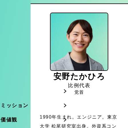
安野たかひろ
比例代表
党首
のミッション
1990年生まれ。エンジニア。東京
の価値観
大学 松尾研究室出身。外資系コン