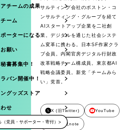
ニアチームの成果
サルティング会社のボストン・コ
ンサルティング・グループを経て
のチーム
AIスタートアップ企業を二社創
サポーターになる
業。デジタルを通じた社会システ
ム変革に携わる。日本SF作家クラ
のお願い
ブ会員。内閣官房デジタル行財政
改革戦略チーム構成員。東京都AI
・秘書募集中！
戦略会議委員。新党「チームみら
ャラバン開催中！
い」党首。
イングッズストア
合わせ
X (旧Twitter)
YouTube
る（党員・サポーター・寄付）
記者会見note