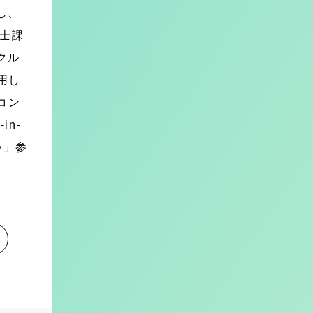
し、
修士課
クル
用し
コン
n-
い」参